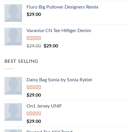
hạng
4.33
Fluro Big Pullover Designers Remix
5 sao
$
29.00
Varanise CN Tee Hilfiger Denim
Được
Giá
Giá
$
29.00
$
29.00
xếp
gốc
hiện
hạng
là:
tại
3.50
5
BEST SELLING
sao
$29.00.
là:
$29.00.
Daisy Bag Sonia by Sonia Rykiel
Được
$
29.00
xếp
hạng
On1 Jersey UNIF
3.50
5
sao
Được xếp
$
29.00
hạng
5.00
5
sao