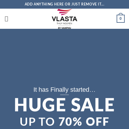
Bỏ
ADD ANYTHING HERE OR JUST REMOVE IT...
qua
nội
0
dung
It has Finally started…
HUGE SALE
UP TO
70% OFF