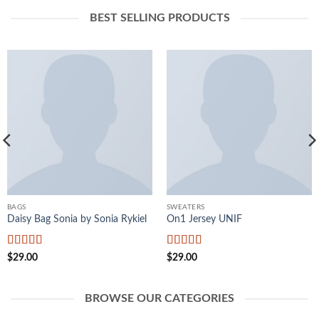
BEST SELLING PRODUCTS
BAGS
SWEATERS
Daisy Bag Sonia by Sonia Rykiel
On1 Jersey UNIF
Được
Được xếp
$
29.00
$
29.00
xếp
hạng
5
5 sao
hạng
3.5
5 sao
BROWSE OUR CATEGORIES