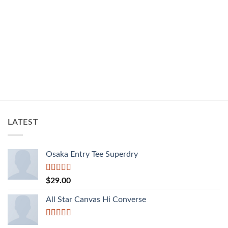
LATEST
Osaka Entry Tee Superdry
Được xếp
$
29.00
hạng
4.00
5 sao
All Star Canvas Hi Converse
Được xếp