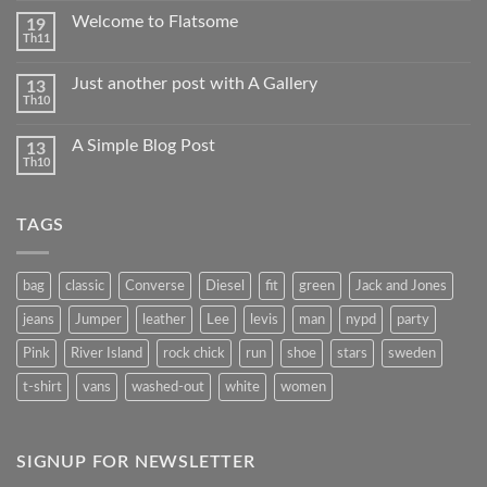
tất
cả
Welcome to Flatsome
19
mọi
Th11
Không
người!
có
bình
Just another post with A Gallery
13
luận
Th10
ở
Không
Welcome
có
to
bình
Flatsome
A Simple Blog Post
13
luận
Th10
ở
Không
Just
có
another
bình
post
luận
with
TAGS
ở
A
A
Gallery
Simple
Blog
Post
bag
classic
Converse
Diesel
fit
green
Jack and Jones
jeans
Jumper
leather
Lee
levis
man
nypd
party
Pink
River Island
rock chick
run
shoe
stars
sweden
t-shirt
vans
washed-out
white
women
SIGNUP FOR NEWSLETTER