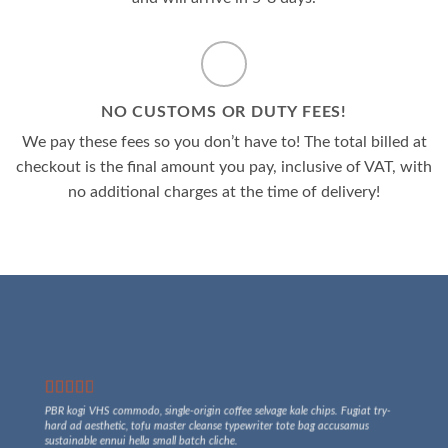
NO CUSTOMS OR DUTY FEES!
We pay these fees so you don’t have to! The total billed at
checkout is the final amount you pay, inclusive of VAT, with
no additional charges at the time of delivery!
PBR kogi VHS commodo, single-origin coffee selvage kale chips. Fugiat try-
hard ad aesthetic, tofu master cleanse typewriter tote bag accusamus
sustainable ennui hella small batch cliche.