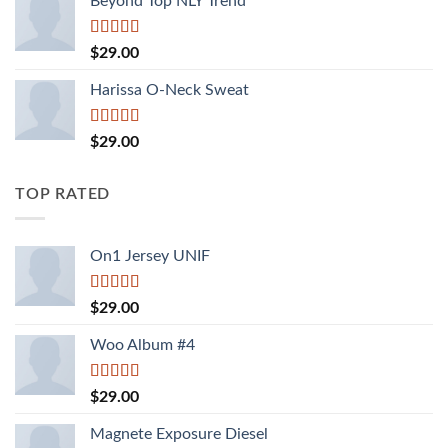
Beyond Top NLY Trend
Được
$
29.00
xếp
hạng
Harissa O-Neck Sweat
3.50
5
sao
Được xếp
$
29.00
hạng
4.00
5 sao
TOP RATED
On1 Jersey UNIF
Được xếp
$
29.00
hạng
5.00
5
sao
Woo Album #4
Được xếp
$
29.00
hạng
5.00
5
sao
Magnete Exposure Diesel