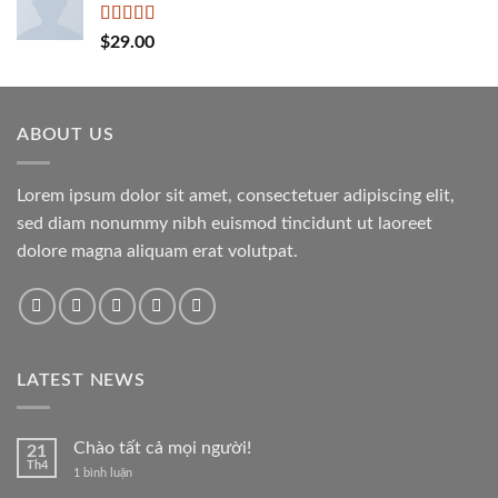
Được xếp
$
29.00
hạng
5.00
5
sao
ABOUT US
Lorem ipsum dolor sit amet, consectetuer adipiscing elit,
sed diam nonummy nibh euismod tincidunt ut laoreet
dolore magna aliquam erat volutpat.
LATEST NEWS
Chào tất cả mọi người!
21
Th4
ở
1 bình luận
Chào