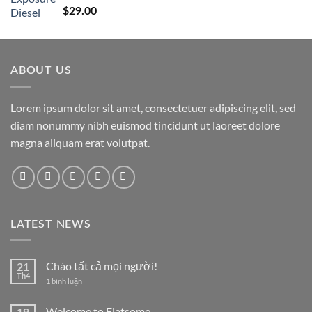
Được xếp
$
29.00
hạng
5.00
5
sao
ABOUT US
Lorem ipsum dolor sit amet, consectetuer adipiscing elit, sed
diam nonummy nibh euismod tincidunt ut laoreet dolore
magna aliquam erat volutpat.
LATEST NEWS
Chào tất cả mọi người!
21
Th4
ở
1 bình luận
Chào
tất
cả
Welcome to Flatsome