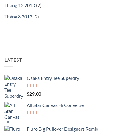
Tháng 12 2013
(2)
Tháng 8 2013
(2)
LATEST
Osaka Entry Tee Superdry
Được xếp
$
29.00
hạng
4.00
5 sao
All Star Canvas Hi Converse
Được xếp
hạng
4.33
Fluro Big Pullover Designers Remix
5 sao