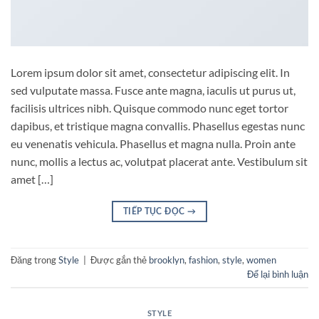
Lorem ipsum dolor sit amet, consectetur adipiscing elit. In
sed vulputate massa. Fusce ante magna, iaculis ut purus ut,
facilisis ultrices nibh. Quisque commodo nunc eget tortor
dapibus, et tristique magna convallis. Phasellus egestas nunc
eu venenatis vehicula. Phasellus et magna nulla. Proin ante
nunc, mollis a lectus ac, volutpat placerat ante. Vestibulum sit
amet […]
TIẾP TỤC ĐỌC
→
Đăng trong
Style
|
Được gắn thẻ
brooklyn
,
fashion
,
style
,
women
Để lại bình luận
STYLE