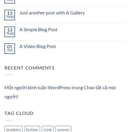
Th11
Không
người!
có
bình
Just another post with A Gallery
13
luận
ở
Th10
Không
Welcome
có
to
bình
Flatsome
A Simple Blog Post
13
luận
ở
Th10
Không
Just
có
another
bình
post
A Video Blog Post
01
luận
with
ở
Th1
Không
A
A
có
Gallery
Simple
bình
Blog
luận
Post
ở
RECENT COMMENTS
A
Video
Blog
Post
Một người bình luận WordPress
trong
Chào tất cả mọi
người!
TAG CLOUD
brooklyn
fashion
style
women