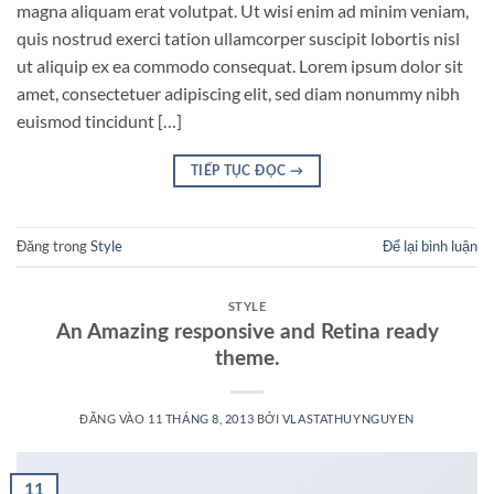
magna aliquam erat volutpat. Ut wisi enim ad minim veniam,
quis nostrud exerci tation ullamcorper suscipit lobortis nisl
ut aliquip ex ea commodo consequat. Lorem ipsum dolor sit
amet, consectetuer adipiscing elit, sed diam nonummy nibh
euismod tincidunt […]
TIẾP TỤC ĐỌC
→
Đăng trong
Style
Để lại bình luận
STYLE
An Amazing responsive and Retina ready
theme.
ĐĂNG VÀO
11 THÁNG 8, 2013
BỞI
VLASTATHUYNGUYEN
11