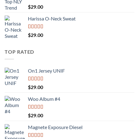
Được
$
29.00
xếp
hạng
Harissa O-Neck Sweat
3.50
5
sao
Được xếp
$
29.00
hạng
4.00
5 sao
TOP RATED
On1 Jersey UNIF
Được xếp
$
29.00
hạng
5.00
5
sao
Woo Album #4
Được xếp
$
29.00
hạng
5.00
5
sao
Magnete Exposure Diesel