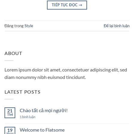
TIẾP TỤC ĐỌC
→
Đăng trong
Style
Để lại bình luận
ABOUT
Lorem ipsum dolor sit amet, consectetuer adipiscing elit, sed
diam nonummy nibh euismod tincidunt.
LATEST POSTS
Chào tất cả mọi người!
21
Th4
ở
1 bình luận
Chào
tất
cả
Welcome to Flatsome
19
mọi