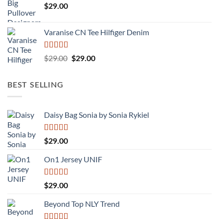
$
29.00
Varanise CN Tee Hilfiger Denim
Được
Giá
Giá
$
29.00
$
29.00
xếp
gốc
hiện
hạng
là:
tại
3.50
5
BEST SELLING
sao
$29.00.
là:
$29.00.
Daisy Bag Sonia by Sonia Rykiel
Được
$
29.00
xếp
hạng
On1 Jersey UNIF
3.50
5
sao
Được xếp
$
29.00
hạng
5.00
5
sao
Beyond Top NLY Trend