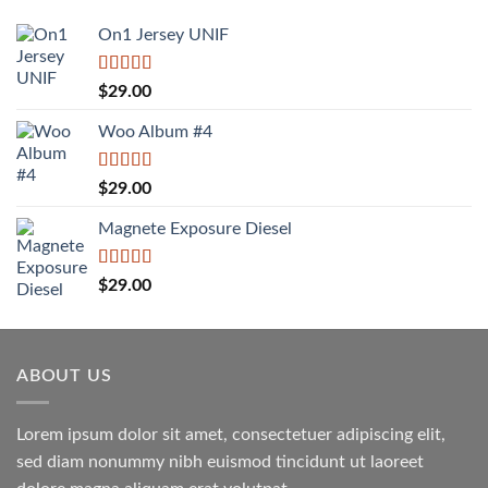
On1 Jersey UNIF
Được xếp
$
29.00
hạng
5.00
5
sao
Woo Album #4
Được xếp
$
29.00
hạng
5.00
5
sao
Magnete Exposure Diesel
Được xếp
$
29.00
hạng
5.00
5
sao
ABOUT US
Lorem ipsum dolor sit amet, consectetuer adipiscing elit,
sed diam nonummy nibh euismod tincidunt ut laoreet