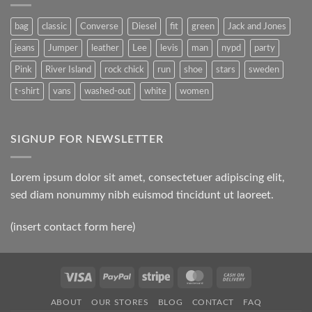
Gallery
Simple
Blog
Post
bag
classic
Converse
Diesel
fit
green
Jack and Jones
jeans
Jumper
leather
Lee
levis
man
nypd
party
Pink
River Island
rock chick
run
shoe
stars
sweden
t-shirt
vans
washed-out
white
women
SIGNUP FOR NEWSLETTER
Lorem ipsum dolor sit amet, consectetuer adipiscing elit,
sed diam nonummy nibh euismod tincidunt ut laoreet.
(insert contact form here)
Visa
PayPal
Stripe
MasterCard
Cash
On
ABOUT
OUR STORES
BLOG
CONTACT
FAQ
Delivery