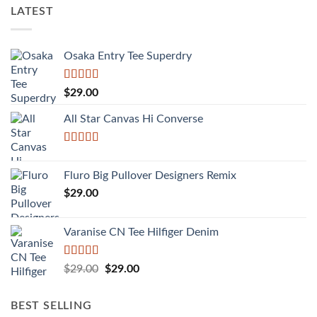
LATEST
Osaka Entry Tee Superdry
Được xếp
$
29.00
hạng
4.00
5 sao
All Star Canvas Hi Converse
Được xếp
hạng
4.33
Fluro Big Pullover Designers Remix
5 sao
$
29.00
Varanise CN Tee Hilfiger Denim
Được
Giá
Giá
$
29.00
$
29.00
xếp
gốc
hiện
hạng
là:
tại
3.50
5
BEST SELLING
sao
$29.00.
là: