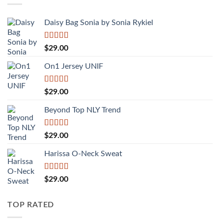
$29.00.
Daisy Bag Sonia by Sonia Rykiel
Được
$
29.00
xếp
hạng
On1 Jersey UNIF
3.50
5
sao
Được xếp
$
29.00
hạng
5.00
5
sao
Beyond Top NLY Trend
Được
$
29.00
xếp
hạng
Harissa O-Neck Sweat
3.50
5
sao
Được xếp
$
29.00
hạng
4.00
5 sao
TOP RATED