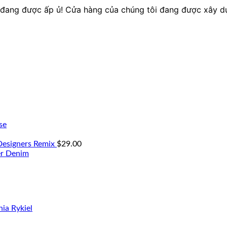
o đang được ấp ủ! Cửa hàng của chúng tôi đang được xây d
se
 Designers Remix
$
29.00
er Denim
ia Rykiel