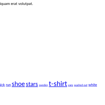
iquam erat volutpat.
t-shirt
shoe
stars
hick
run
white
sweden
vans
washed-out