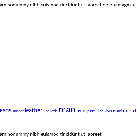
 diam nonummy nibh euismod tincidunt ut laoreet dolore magna al
man
jeans
leather
nypd
rock c
Jumper
Lee
levis
party
Pink
River Island
 diam nonummy nibh euismod tincidunt ut laoreet.