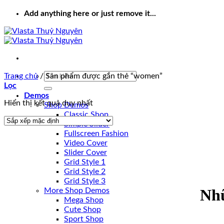
Add anything here or just remove it...
Tìm
Trang chủ
/
Sản phẩm được gắn thẻ “women”
kiếm:
Lọc
Demos
Hiển thị kết quả duy nhất
Shop Demos
Classic Shop
Simple Slider
Fullscreen Fashion
Video Cover
Slider Cover
Grid Style 1
Grid Style 2
Grid Style 3
Nhữ
More Shop Demos
Mega Shop
Cute Shop
Sport Shop