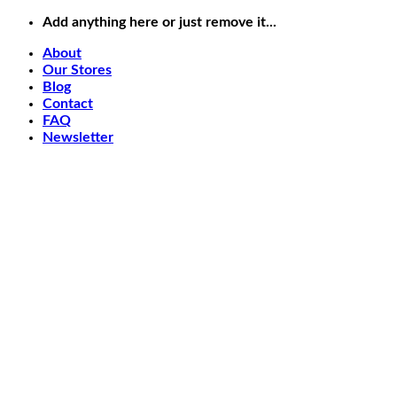
Bỏ
Add anything here or just remove it...
qua
About
nội
Our Stores
dung
Blog
Contact
FAQ
Newsletter