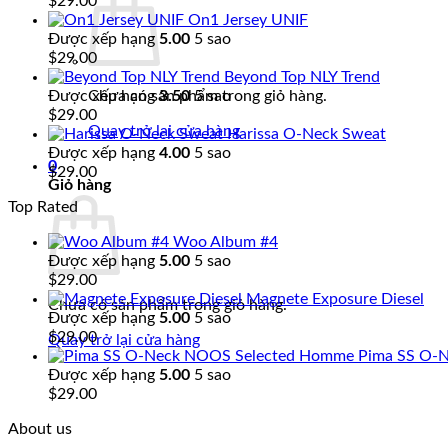
$
29.00
On1 Jersey UNIF
Được xếp hạng
5.00
5 sao
$
29.00
Beyond Top NLY Trend
Được xếp hạng
3.50
5 sao
Chưa có sản phẩm trong giỏ hàng.
$
29.00
Quay trở lại cửa hàng
Harissa O-Neck Sweat
Được xếp hạng
4.00
5 sao
0
$
29.00
Giỏ hàng
Top Rated
Woo Album #4
Được xếp hạng
5.00
5 sao
$
29.00
Magnete Exposure Diesel
Chưa có sản phẩm trong giỏ hàng.
Được xếp hạng
5.00
5 sao
$
29.00
Quay trở lại cửa hàng
Pima SS O-
Được xếp hạng
5.00
5 sao
$
29.00
About us