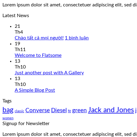
Lorem ipsum dolor sit amet, consectetuer adipiscing elit, sed
Latest News
21
Th4
ở
Chào tất cả mọi người!
1 bình luận
Chào
19
tất
Th11
Không
cả
Welcome to Flatsome
có
mọi
13
bình
người!
Th10
luận
Không
Just another post with A Gallery
ở
có
13
Welcome
bình
Th10
to
Không
luận
A Simple Blog Post
Flatsome
ở
có
Tags
Just
bình
another
luận
bag
Jack and Jones
Converse
Diesel
green
classic
fit
ở
post
A
with
women
Signup for Newsletter
Simple
A
Blog
Gallery
Lorem ipsum dolor sit amet, consectetuer adipiscing elit, sed
Post