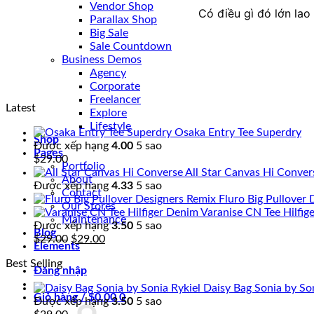
Vendor Shop
Có điều gì đó lớn la
Parallax Shop
Big Sale
Sale Countdown
Business Demos
Agency
Corporate
Freelancer
Latest
Explore
Lifestyle
Osaka Entry Tee Superdry
Shop
Được xếp hạng
4.00
5 sao
Pages
$
29.00
Portfolio
All Star Canvas Hi Conver
About
Được xếp hạng
4.33
5 sao
Contact
Fluro Big Pullover
Our Stores
Varanise CN Tee Hilfig
Maintenance
Được xếp hạng
3.50
5 sao
Blog
Giá
Giá
$
29.00
$
29.00
Elements
gốc
hiện
Best Selling
là:
tại
Đăng nhập
$29.00.
là:
Daisy Bag Sonia by Son
$29.00.
Giỏ hàng /
$
0.00
0
Được xếp hạng
3.50
5 sao