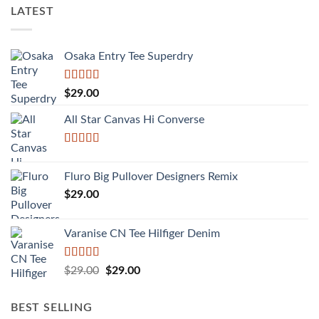
LATEST
Osaka Entry Tee Superdry
Được xếp
$
29.00
hạng
4.00
5 sao
All Star Canvas Hi Converse
Được xếp
hạng
4.33
Fluro Big Pullover Designers Remix
5 sao
$
29.00
Varanise CN Tee Hilfiger Denim
Được
Giá
Giá
$
29.00
$
29.00
xếp
gốc
hiện
hạng
là:
tại
3.50
5
BEST SELLING
sao
$29.00.
là: