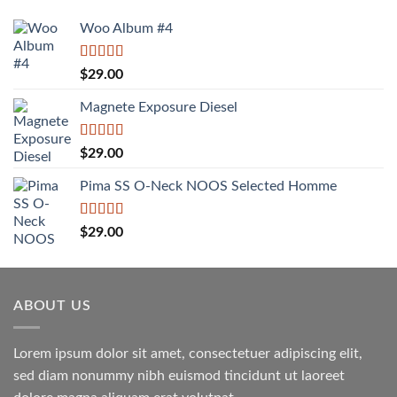
Woo Album #4
Được xếp
$
29.00
hạng
5.00
5
sao
Magnete Exposure Diesel
Được xếp
$
29.00
hạng
5.00
5
sao
Pima SS O-Neck NOOS Selected Homme
Được xếp
$
29.00
hạng
5.00
5
sao
ABOUT US
Lorem ipsum dolor sit amet, consectetuer adipiscing elit,
sed diam nonummy nibh euismod tincidunt ut laoreet