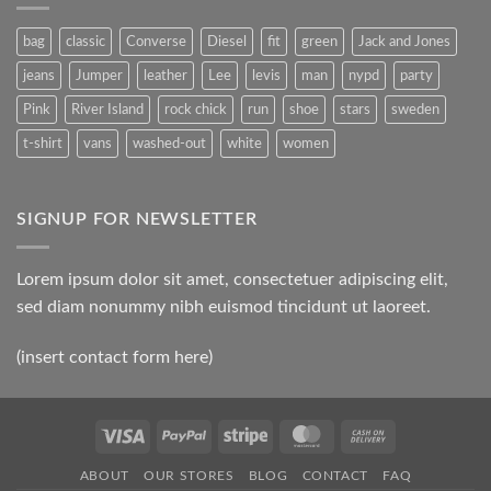
Gallery
Simple
Blog
Post
bag
classic
Converse
Diesel
fit
green
Jack and Jones
jeans
Jumper
leather
Lee
levis
man
nypd
party
Pink
River Island
rock chick
run
shoe
stars
sweden
t-shirt
vans
washed-out
white
women
SIGNUP FOR NEWSLETTER
Lorem ipsum dolor sit amet, consectetuer adipiscing elit,
sed diam nonummy nibh euismod tincidunt ut laoreet.
(insert contact form here)
Visa
PayPal
Stripe
MasterCard
Cash
On
ABOUT
OUR STORES
BLOG
CONTACT
FAQ
Delivery