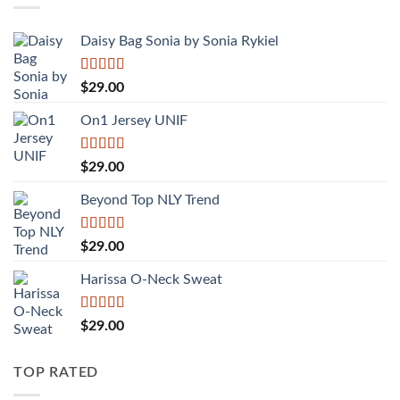
$29.00.
Daisy Bag Sonia by Sonia Rykiel
Được
$
29.00
xếp
hạng
On1 Jersey UNIF
3.50
5
sao
Được xếp
$
29.00
hạng
5.00
5
sao
Beyond Top NLY Trend
Được
$
29.00
xếp
hạng
Harissa O-Neck Sweat
3.50
5
sao
Được xếp
$
29.00
hạng
4.00
5 sao
TOP RATED