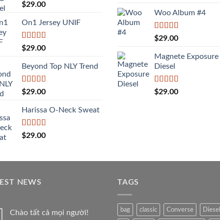
hạng
5.00
5
Được
$
29.00
sao
xếp
Woo Album #4
hạng
On1 Jersey UNIF
3.50
5
sao
Được xếp
$
29.00
hạng
5.00
5
Được xếp
$
29.00
sao
hạng
5.00
5
Magnete Exposure
sao
Beyond Top NLY Trend
Diesel
Được
Được xếp
$
29.00
$
29.00
xếp
hạng
5.00
5
hạng
sao
Harissa O-Neck Sweat
3.50
5
sao
Được xếp
$
29.00
hạng
4.00
5 sao
TEST NEWS
TAGS
bag
classic
Converse
Diese
Chào tất cả mọi người!