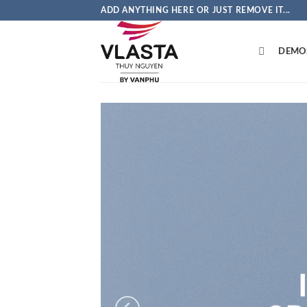
Bỏ
ADD ANYTHING HERE OR JUST REMOVE IT...
qua
nội
DEMO
dung