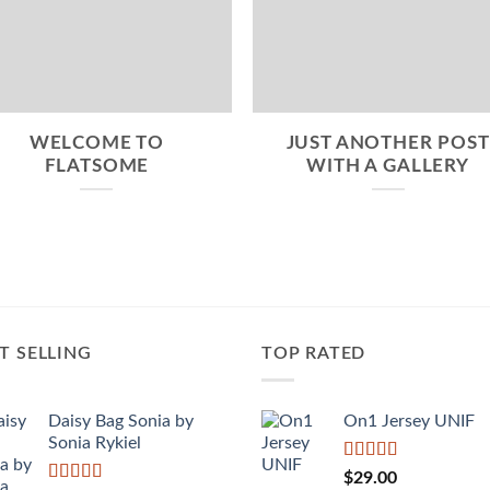
WELCOME TO
JUST ANOTHER POST
FLATSOME
WITH A GALLERY
T SELLING
TOP RATED
Daisy Bag Sonia by
On1 Jersey UNIF
Sonia Rykiel
Được xếp
$
29.00