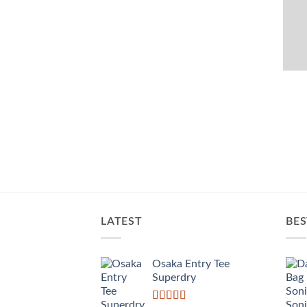
NT LANDED
LATEST
BES
Osaka Entry Tee
Superdry