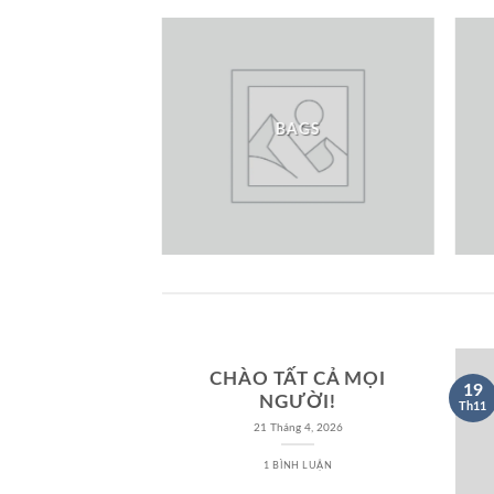
MEN
BAGS
CHÀO TẤT CẢ MỌI
19
NGƯỜI!
Th11
21 Tháng 4, 2026
1 BÌNH LUẬN