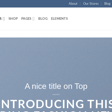
About
Our Stores
Blog
S
SHOP
PAGES
BLOG
ELEMENTS
A nice title on Top
INTRODUCING THI