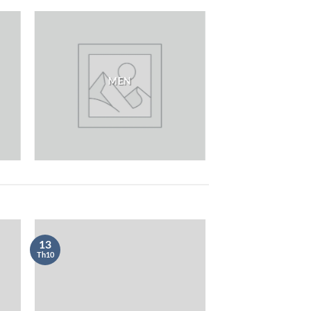
MEN
13
Th10