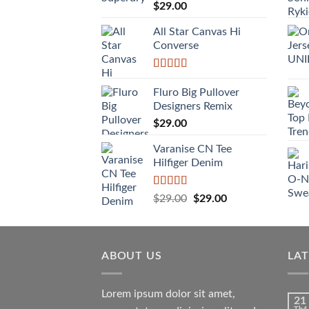
Được xếp
$
29.00
hạng
4.00
5 sao
All Star Canvas Hi
Converse
Được xếp
hạng
4.33
Fluro Big Pullover
5 sao
Designers Remix
$
29.00
Varanise CN Tee
Hilfiger Denim
Được
Giá
Giá
$
29.00
$
29.00
xếp
gốc
hiện
hạng
là:
tại
3.50
5
sao
$29.00.
là:
ABOUT US
$29.00.
LA
Lorem ipsum dolor sit amet,
21