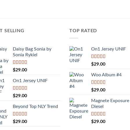
T SELLING
TOP RATED
Daisy Bag Sonia by
On1 Jersey UNIF
Sonia Rykiel
Được xếp
$
29.00
hạng
5.00
5
Được
$
29.00
sao
xếp
Woo Album #4
hạng
On1 Jersey UNIF
3.50
5
sao
Được xếp
$
29.00
hạng
5.00
5
Được xếp
$
29.00
sao
hạng
5.00
5
Magnete Exposure
sao
Beyond Top NLY Trend
Diesel
Được
Được xếp
$
29.00
$
29.00
xếp
hạng
5.00
5