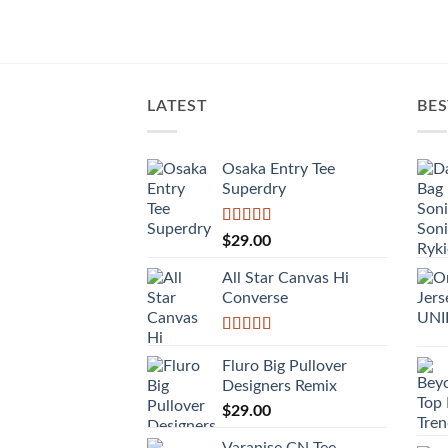
LATEST
BES
Osaka Entry Tee
Superdry
Được xếp
$
29.00
hạng
4.00
5 sao
All Star Canvas Hi
Converse
Được xếp
hạng
4.33
Fluro Big Pullover
5 sao
Designers Remix
$
29.00