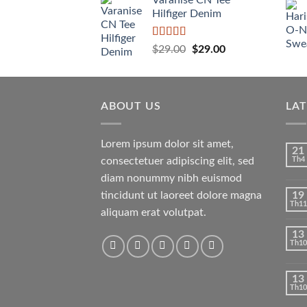
Varanise CN Tee
Hilfiger Denim
Được
Giá
Giá
$
29.00
$
29.00
xếp
gốc
hiện
hạng
là:
tại
3.50
5
sao
$29.00.
là:
ABOUT US
$29.00.
LA
Lorem ipsum dolor sit amet,
21
consectetuer adipiscing elit, sed
Th4
diam nonummy nibh euismod
tincidunt ut laoreet dolore magna
19
Th11
aliquam erat volutpat.
13
Th10
13
Th10