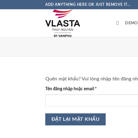
Bỏ
ADD ANYTHING HERE OR JUST REMOVE IT...
qua
nội
DEMO
dung
Quên mật khẩu? Vui lòng nhập tên đăng nhậ
Bắt
Tên đăng nhập hoặc email
*
buộc
ĐẶT LẠI MẬT KHẨU