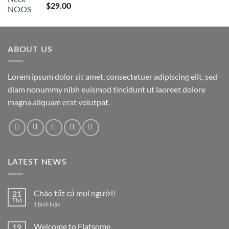
Được xếp
$
29.00
hạng
5.00
5
sao
ABOUT US
Lorem ipsum dolor sit amet, consectetuer adipiscing elit, sed
diam nonummy nibh euismod tincidunt ut laoreet dolore
magna aliquam erat volutpat.
LATEST NEWS
Chào tất cả mọi người!
21
Th4
ở
1 bình luận
Chào
tất
cả
Welcome to Flatsome
19