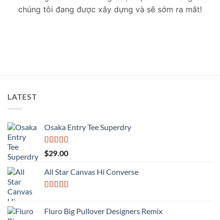
chúng tôi đang được xây dựng và sẽ sớm ra mắt!
LATEST
Osaka Entry Tee Superdry
Được xếp
$
29.00
hạng
4.00
5 sao
All Star Canvas Hi Converse
Được xếp
hạng
4.33
Fluro Big Pullover Designers Remix
5 sao