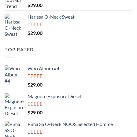
Được
$
29.00
xếp
hạng
Harissa O-Neck Sweat
3.50
5
sao
Được xếp
$
29.00
hạng
4.00
5 sao
TOP RATED
Woo Album #4
Được xếp
$
29.00
hạng
5.00
5
sao
Magnete Exposure Diesel
Được xếp
$
29.00
hạng
5.00
5
sao
Pima SS O-Neck NOOS Selected Homme