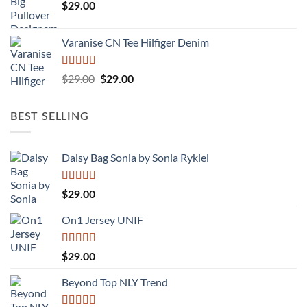
$
29.00
Varanise CN Tee Hilfiger Denim
Được
Giá
Giá
$
29.00
$
29.00
xếp
gốc
hiện
hạng
là:
tại
3.50
5
BEST SELLING
sao
$29.00.
là:
$29.00.
Daisy Bag Sonia by Sonia Rykiel
Được
$
29.00
xếp
hạng
On1 Jersey UNIF
3.50
5
sao
Được xếp
$
29.00
hạng
5.00
5
sao
Beyond Top NLY Trend