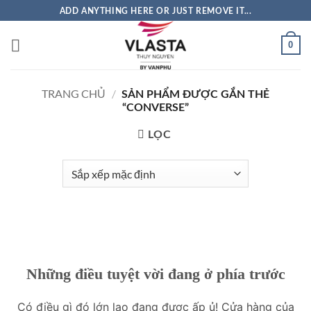
Bỏ
ADD ANYTHING HERE OR JUST REMOVE IT...
qua
nội
0
dung
TRANG CHỦ
/
SẢN PHẨM ĐƯỢC GẮN THẺ
“CONVERSE”
LỌC
Những điều tuyệt vời đang ở phía trước
Có điều gì đó lớn lao đang được ấp ủ! Cửa hàng của