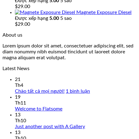
Được xếp hạng
5.00
5 sao
$
29.00
Magnete Exposure Diesel
Được xếp hạng
5.00
5 sao
$
29.00
About us
Lorem ipsum dolor sit amet, consectetuer adipiscing elit, sed
diam nonummy nibh euismod tincidunt ut laoreet dolore
magna aliquam erat volutpat.
Latest News
21
Th4
ở
Chào tất cả mọi người!
1 bình luận
Chào
19
tất
Th11
Không
cả
Welcome to Flatsome
có
mọi
13
bình
người!
Th10
luận
Không
Just another post with A Gallery
ở
có
13
Welcome
bình
Th10