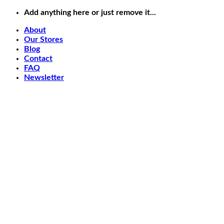
Bỏ
Add anything here or just remove it...
qua
About
nội
Our Stores
dung
Blog
Contact
FAQ
Newsletter