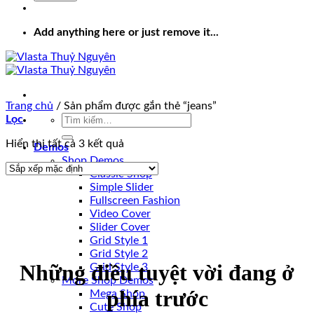
Add anything here or just remove it...
Trang chủ
/
Sản phẩm được gắn thẻ “jeans”
Tìm
Lọc
kiếm:
Hiển thị tất cả 3 kết quả
Demos
Shop Demos
Classic Shop
Simple Slider
Fullscreen Fashion
Video Cover
Slider Cover
Grid Style 1
Grid Style 2
Những điều tuyệt vời đang ở
Grid Style 3
More Shop Demos
phía trước
Mega Shop
Cute Shop