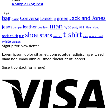
to
Không
luận
A Simple Blog Post
Flatsome
ở
có
Tags
Just
bình
bag
another
Jack and Jones
luận
Converse
Diesel
green
classic
fit
ở
post
man
A
with
jeans
leather
nypd
Jumper
Lee
levis
party
Pink
River Island
Simple
A
t-shirt
shoe
stars
Blog
Gallery
rock chick
run
sweden
vans
washed-out
Post
white
women
Signup for Newsletter
Lorem ipsum dolor sit amet, consectetuer adipiscing elit, sed
diam nonummy nibh euismod tincidunt ut laoreet.
(insert contact form here)
V