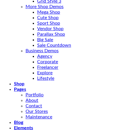
Grid Style 3
More Shop Demos
Mega Shop
Cute Shop
Sport Shop
Vendor Shop
Parallax Shop
Big Sale
Sale Countdown
Business Demos
Agency
Corporate
Freelancer
Explore
Lifestyle
Shop
Pages
Portfolio
About
Contact
Our Stores
Maintenance
Blog
Elements