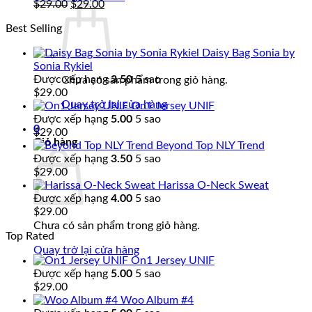
Giá
Giá
$
29.00
$
29.00
gốc
hiện
Best Selling
là:
tại
$29.00.
là:
Daisy Bag Sonia by
$29.00.
Sonia Rykiel
Được xếp hạng
3.50
5 sao
Chưa có sản phẩm trong giỏ hàng.
$
29.00
Quay trở lại cửa hàng
On1 Jersey UNIF
Được xếp hạng
5.00
5 sao
0
$
29.00
Giỏ hàng
Beyond Top NLY Trend
Được xếp hạng
3.50
5 sao
$
29.00
Harissa O-Neck Sweat
Được xếp hạng
4.00
5 sao
$
29.00
Chưa có sản phẩm trong giỏ hàng.
Top Rated
Quay trở lại cửa hàng
On1 Jersey UNIF
Được xếp hạng
5.00
5 sao
$
29.00
Woo Album #4