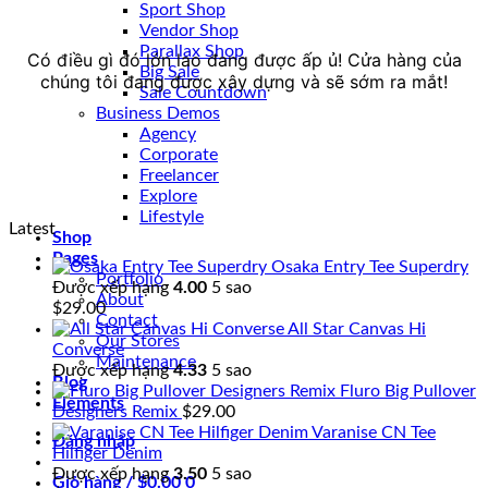
Sport Shop
Vendor Shop
Parallax Shop
Có điều gì đó lớn lao đang được ấp ủ! Cửa hàng của
Big Sale
chúng tôi đang được xây dựng và sẽ sớm ra mắt!
Sale Countdown
Business Demos
Agency
Corporate
Freelancer
Explore
Lifestyle
Latest
Shop
Pages
Osaka Entry Tee Superdry
Portfolio
Được xếp hạng
4.00
5 sao
About
$
29.00
Contact
All Star Canvas Hi
Our Stores
Converse
Maintenance
Được xếp hạng
4.33
5 sao
Blog
Fluro Big Pullover
Elements
Designers Remix
$
29.00
Varanise CN Tee
Đăng nhập
Hilfiger Denim
Được xếp hạng
3.50
5 sao
Giỏ hàng /
$
0.00
0