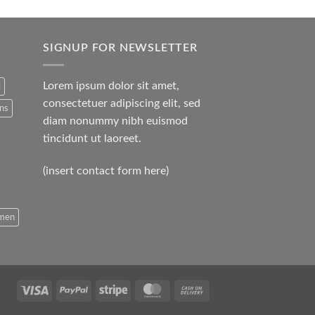
SIGNUP FOR NEWSLETTER
Lorem ipsum dolor sit amet,
l
consectetuer adipiscing elit, sed
ans
diam nonummy nibh euismod
tincidunt ut laoreet.
(insert contact form here)
men
Visa
PayPal
Stripe
MasterCard
Cash
On