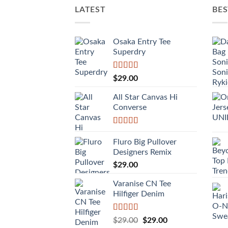
LATEST
BES
Osaka Entry Tee
Superdry
Được xếp
$
29.00
hạng
4.00
5 sao
All Star Canvas Hi
Converse
Được xếp
hạng
4.33
Fluro Big Pullover
5 sao
Designers Remix
$
29.00
Varanise CN Tee
Hilfiger Denim
Được
Giá
Giá
$
29.00
$
29.00
xếp