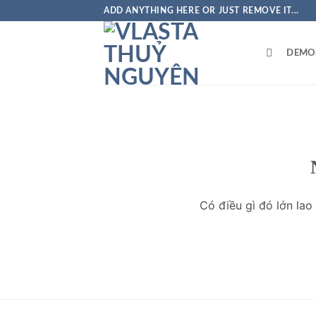
Bỏ
ADD ANYTHING HERE OR JUST REMOVE IT...
qua
nội
DEMO
dung
Có điều gì đó lớn la