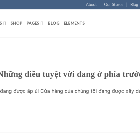
About
Our Stores
Blog
S
SHOP
PAGES
BLOG
ELEMENTS
Những điều tuyệt vời đang ở phía trướ
o đang được ấp ủ! Cửa hàng của chúng tôi đang được xây d