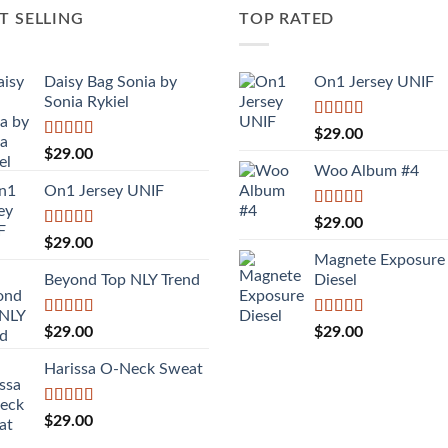
T SELLING
TOP RATED
Daisy Bag Sonia by
On1 Jersey UNIF
Sonia Rykiel
Được xếp
$
29.00
hạng
5.00
5
Được
$
29.00
sao
xếp
Woo Album #4
hạng
On1 Jersey UNIF
3.50
5
sao
Được xếp
$
29.00
hạng
5.00
5
Được xếp
$
29.00
sao
hạng
5.00
5
Magnete Exposure
sao
Beyond Top NLY Trend
Diesel
Được
Được xếp
$
29.00
$
29.00
xếp
hạng
5.00
5
hạng
sao
Harissa O-Neck Sweat
3.50
5
sao
Được xếp
$
29.00
hạng
4.00