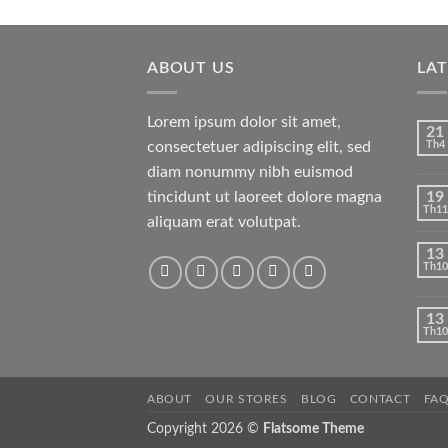
gốc
hiện
hạng
là:
tại
3.50
5
sao
$29.00.
là:
ABOUT US
$29.00.
LA
Lorem ipsum dolor sit amet,
21
consectetuer adipiscing elit, sed
Th4
diam nonummy nibh euismod
tincidunt ut laoreet dolore magna
19
Th11
aliquam erat volutpat.
13
Th10
13
Th10
ABOUT
OUR STORES
BLOG
CONTACT
FA
Copyright 2026 ©
Flatsome Theme