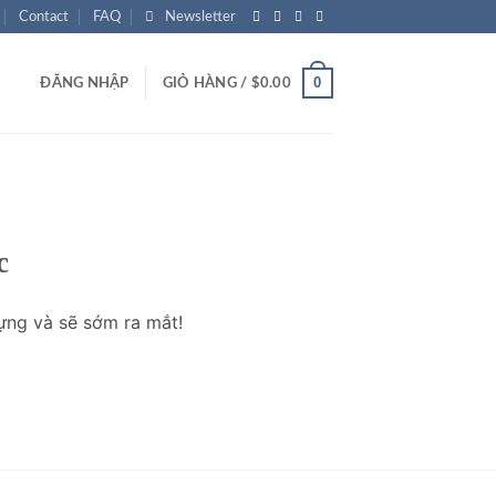
Contact
FAQ
Newsletter
0
ĐĂNG NHẬP
GIỎ HÀNG /
$
0.00
c
ựng và sẽ sớm ra mắt!