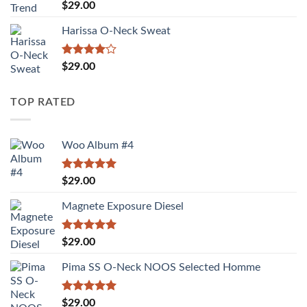
Được
$
29.00
xếp
hạng
Harissa O-Neck Sweat
3.50
5
sao
Được
$
29.00
xếp hạng
4.00
5
sao
TOP RATED
Woo Album #4
Được xếp
$
29.00
hạng
5.00
5 sao
Magnete Exposure Diesel
Được xếp
$
29.00
hạng
5.00
5 sao
Pima SS O-Neck NOOS Selected Homme
Được xếp
$
29.00