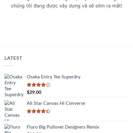
chúng tôi đang được xây dựng và sẽ sớm ra mắt!
LATEST
Osaka Entry Tee Superdry
Được
$
29.00
xếp hạng
4.00
5
All Star Canvas Hi Converse
sao
Được xếp
hạng
4.33
Fluro Big Pullover Designers Remix
5 sao