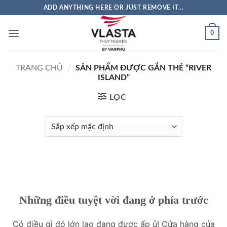
Bỏ
ADD ANYTHING HERE OR JUST REMOVE IT...
qua
nội
0
dung
TRANG CHỦ
/
SẢN PHẨM ĐƯỢC GẮN THẺ “RIVER
ISLAND”
LỌC
Những điều tuyệt vời đang ở phía trước
Có điều gì đó lớn lao đang được ấp ủ! Cửa hàng của