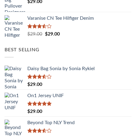
$
29.00
Varanise CN Tee Hilfiger Denim
Được
Giá
Giá
$
29.00
$
29.00
xếp
gốc
hiện
hạng
là:
tại
3.50
5
BEST SELLING
sao
$29.00.
là:
$29.00.
Daisy Bag Sonia by Sonia Rykiel
Được
$
29.00
xếp
hạng
On1 Jersey UNIF
3.50
5
sao
Được xếp
$
29.00
hạng
5.00
5 sao
Beyond Top NLY Trend