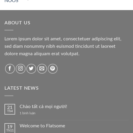
hạng
5.00
5 sao
ABOUT US
Lorem ipsum dolor sit amet, consectetuer adipiscing elit,
sed diam nonummy nibh euismod tincidunt ut laoreet
dolore magna aliquam erat volutpat.
LATEST NEWS
Chào tất cả mọi người!
21
Th4
ở
1 bình luận
Chào
tất
cả
Welcome to Flatsome
19
mọi
Th11
Không
người!