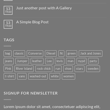
có
bình
Just another post with A Gallery
13
luận
Th10
ở
Không
Welcome
có
to
bình
Flatsome
A Simple Blog Post
13
luận
Th10
ở
Không
Just
có
another
bình
post
luận
with
TAGS
ở
A
A
Gallery
Simple
Blog
Post
bag
classic
Converse
Diesel
fit
green
Jack and Jones
jeans
Jumper
leather
Lee
levis
man
nypd
party
Pink
River Island
rock chick
run
shoe
stars
sweden
t-shirt
vans
washed-out
white
women
SIGNUP FOR NEWSLETTER
Lorem ipsum dolor sit amet, consectetuer adipiscing elit,