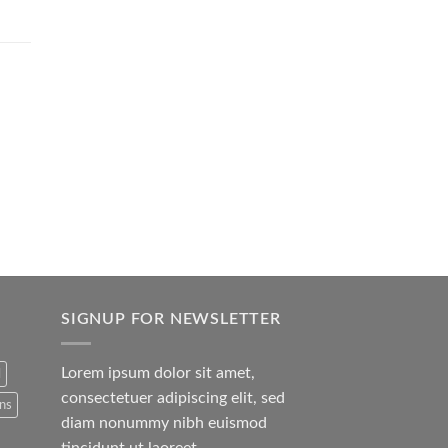
SIGNUP FOR NEWSLETTER
Lorem ipsum dolor sit amet,
l
consectetuer adipiscing elit, sed
ans
diam nonummy nibh euismod