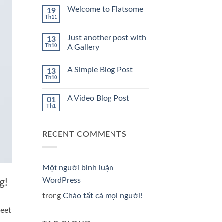
tất
cả
Welcome to Flatsome
19
mọi
Th11
Không
người!
có
bình
Just another post with
13
luận
Th10
ở
A Gallery
Welcome
Không
to
có
Flatsome
A Simple Blog Post
13
bình
luận
Th10
Không
ở
có
Just
bình
another
A Video Blog Post
01
luận
post
Th1
ở
with
Không
A
A
có
Simple
Gallery
bình
Blog
luận
Post
RECENT COMMENTS
ở
A
Video
Blog
Post
Một người bình luận
WordPress
g!
trong
Chào tất cả mọi người!
reet