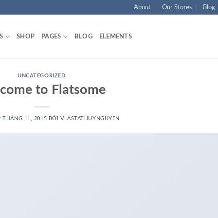
About
Our Stores
Blog
S
SHOP
PAGES
BLOG
ELEMENTS
UNCATEGORIZED
come to Flatsome
9 THÁNG 11, 2015
BỞI
VLASTATHUYNGUYEN