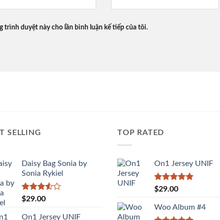
g trình duyệt này cho lần bình luận kế tiếp của tôi.
T SELLING
TOP RATED
Daisy Bag Sonia by
On1 Jersey UNIF
Sonia Rykiel
Được xếp
$
29.00
hạng
5.00
Được
$
29.00
5 sao
xếp
Woo Album #4
hạng
On1 Jersey UNIF