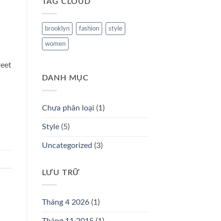
TAG CLOUD
brooklyn
fashion
style
women
reet
DANH MỤC
Chưa phân loại
(1)
Style
(5)
Uncategorized
(3)
LƯU TRỮ
Tháng 4 2026
(1)