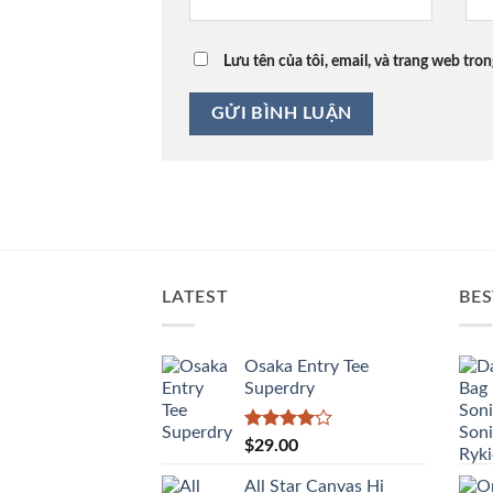
Lưu tên của tôi, email, và trang web tron
LATEST
BES
Osaka Entry Tee
Superdry
Được
$
29.00
xếp hạng
4.00
5
All Star Canvas Hi