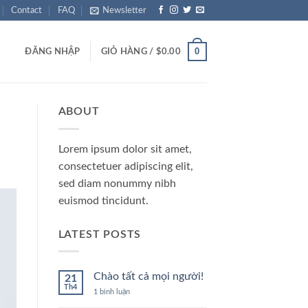
Contact
FAQ
Newsletter
0
ĐĂNG NHẬP
GIỎ HÀNG /
$
0.00
ABOUT
Lorem ipsum dolor sit amet,
consectetuer adipiscing elit,
sed diam nonummy nibh
euismod tincidunt.
LATEST POSTS
Chào tất cả mọi người!
21
Th4
ở
1 bình luận
Chào